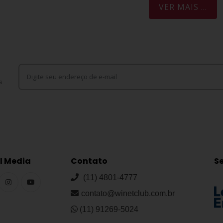
VER MAIS ...
s
l Media
Contato
S
(11) 4801-4777
contato@winetclub.com.br
(11) 91269-5024