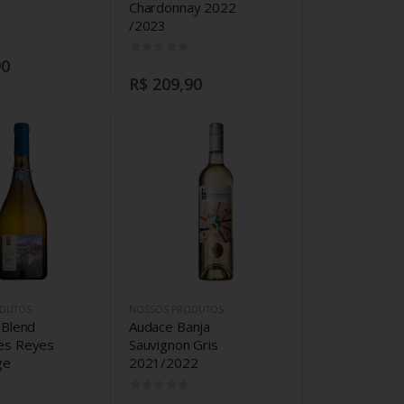
Chardonnay 2022
/2023
0
0
90
R$ 209,90
DUTOS
NOSSOS PRODUTOS
 Blend
Audace Banja
es Reyes
Sauvignon Gris
ge
2021/2022
0
0