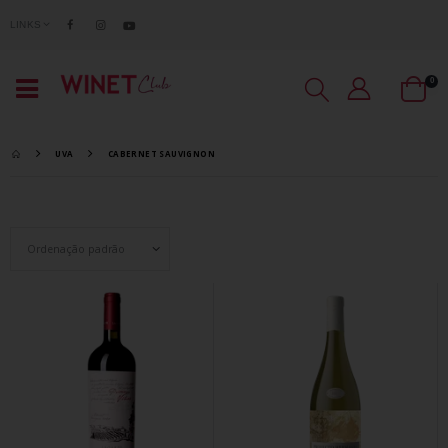
LINKS
0
UVA
CABERNET SAUVIGNON
Set Ascending Direction