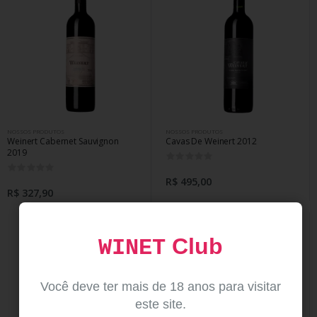
NOSSOS PRODUTOS
NOSSOS PRODUTOS
Weinert Cabernet Sauvignon
Cavas De Weinert 2012
2019
0
0
R$ 495,00
R$ 327,90
Club
WINET
Você deve ter mais de 18 anos para visitar
este site.