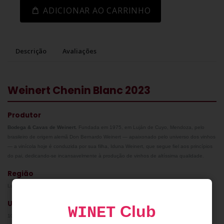
ADICIONAR AO CARRINHO
Descrição
Avaliações
Weinert Chenin Blanc 2023
Produtor
Bodega & Cavas de Weinert.
Fundada em 1975, em Luján de Cuyo, Mendoza, pelo
brasileiro de origem alemã Don Bernardo Weinert — apaixonado pelo universo dos vinhos
— a vinícola hoje é conduzida por sua filha, Iduna Weinert, que segue fiel aos princípios
do pai, dedicando-se incansavelmente à produção de vinhos de altíssima qualidade.
Região
Luján de Cuyo, Mendoza.
Uvas
Club
WINET
100% Chenin Blanc.