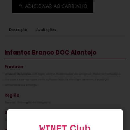
ADICIONAR AO CARRINHO
Descrição
Avaliações
Infantes Branco DOC Alentejo
Produtor
Herdade da Lisboa.
Um lugar onde a modernidade da adega se cruza com a tradição
das caves alentejanas e onde a diversidade da viticultura se soma à evolução
permanente da enologia.
Região
Alentejo, Sub-região da Vidigueira.
Uvas
50% Antão Vaz, 30% Arinto e 20% Verdelho.
Club
WINET