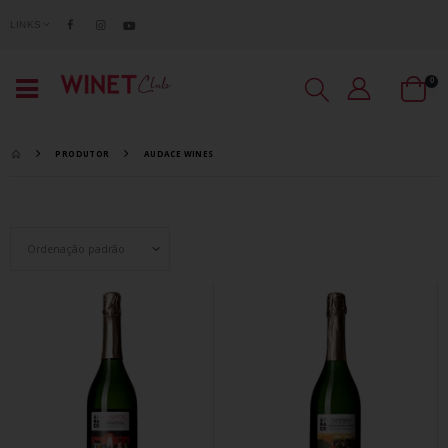
LINKS
0
PRODUTOR
AUDACE WINES
Set Ascending Direction