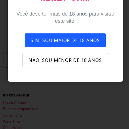
Você deve ter mais de 18 anos para visitar
este site.
SIM, SOU MAIOR DE 18 ANOS
Assinar newsletter
Receba ofertas incríveis sobre os produtos favoritos e novos produtos
NÃO, SOU MENOR DE 18 ANOS
INSCREVA-SE
Institucional
Quem Somos
Eventos corporativos
Consultoria
Wine Trips
Déco Rossi