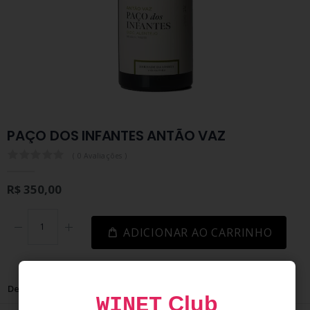
PAÇO DOS INFANTES ANTÃO VAZ
0.0
( 0 Avaliações )
R$ 350,00
ADICIONAR AO CARRINHO
Descrição
Avaliações
Club
WINET