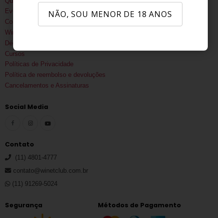
Quem Somos
Eventos corporativos
NÃO, SOU MENOR DE 18 ANOS
Consultoria
Wine Trips
Déco Rossi
Cursos
Políticas de Privacidade
Política de reembolso e devoluções
Cancelamentos e Assinaturas
Social Media
Contato
(11) 4801-4777
contato@winetclub.com.br
(11) 91269-5024
Segurança
Métodos de Pagamento