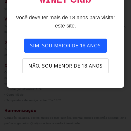
WINET
Uvas
60% Alvarinho e 40% Chardonnay.
Você deve ter mais de 18 anos para visitar
Vinificação
este site.
Tradicional, com temperatura controlada em tanques de Inox, com contato com as borras,
para gerar mais volume e complexidade. 60% do vinho passa 12 meses em barricas.
Solo
SIM, SOU MAIOR DE 18 ANOS
Solo composto por basalto e argila, pouco profundos e ótima drenagem, localizados a
850 m de altitude, no Vale dos Vinhedos, RS.
NÃO, SOU MENOR DE 18 ANOS
Características
Cor amarelo ouro. Aroma de frutas cítricas, limão e toranja, pêssego, maçã, nectarina,
nota floral (flor de citrus), discreta.Em boca, vinho com bom corpo, álcool e acidez
equilibrados e persistentes.
• Graduação alcoólica: 13%
• Corpo Médio
• Temperatura de serviço: entre 8° e 10°C
Harmonização
Canapés, saladas, peixes, frutos do mar, culinária oriental, risotos com limão siciliano, alho
poró e cogumelos. Queijos de leve a média intensidade.