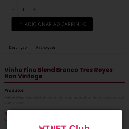
ADICIONAR AO CARRINHO
Descrição
Avaliações
Vinho Fino Blend Branco Tres Reyes
Non Vintage
Produtor
Audace Wines.
Uma vinícola brasileira que nasceu através do sonho do audacioso casal
Pedro e Tássia.
Região
Vale dos Vinhedos, RS.
Club