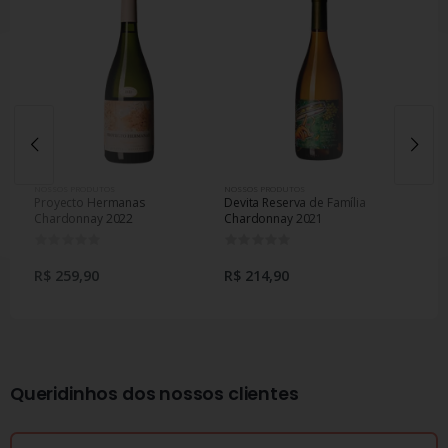
NOSSOS PRODUTOS
NOSSOS PRODUTOS
NOSSOS
Proyecto Hermanas
Devita Reserva de Família
Convé
Chardonnay 2022
Chardonnay 2021
0
0
R$ 1
R$ 259,90
R$ 214,90
Queridinhos dos nossos clientes