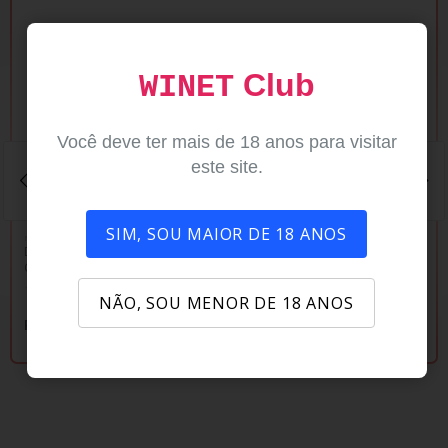
Club
WINET
Você deve ter mais de 18 anos para visitar
este site.
SIM, SOU MAIOR DE 18 ANOS
NOSSOS PRODUTOS
NOSSOS PRODUTOS
NOSS
Devita Reserva de Família
Audace Avra Gran Reserva
Pro
Cabernet Franc 2020
- C
0
0
NÃO, SOU MENOR DE 18 ANOS
R$ 269,00
R$ 214,90
R$ 