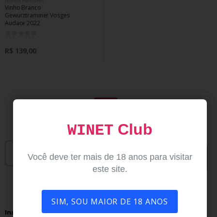
NOSSOS PRODUTOS
Vinho Branco
Gewurztraminer Vosges
Audace 2022
0
R$ 139,00
Assinar newsletter
Club
WINET
Receba ofertas incríveis sobre os produtos favoritos e novos produtos
Você deve ter mais de 18 anos para visitar
INSCREVA-SE
este site.
SIM, SOU MAIOR DE 18 ANOS
Institucional