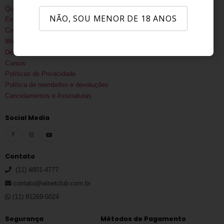
Quem Somos
NÃO, SOU MENOR DE 18 ANOS
Eventos corporativos
Consultoria
Wine Trips
Déco Rossi
Cursos
Políticas de Privacidade
Política de reembolso e devoluções
Cancelamentos e Assinaturas
Social Media
Contato
(11) 4801-4777
contato@winetclub.com.br
(11) 91269-5024
Segurança
Métodos de Pagamento