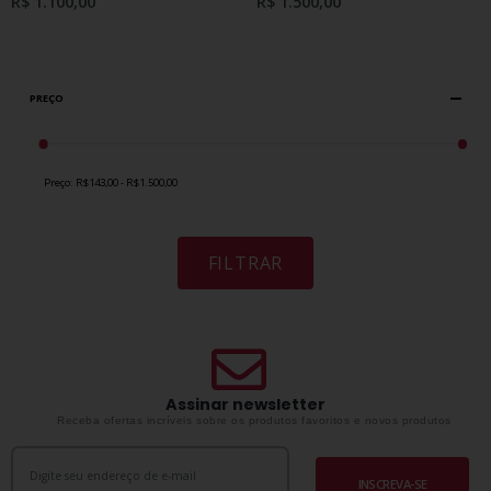
R$ 1.100,00
R$ 1.500,00
PREÇO
Preço:
R$143,00 - R$1.500,00
FILTRAR
Assinar newsletter
Receba ofertas incríveis sobre os produtos favoritos e novos produtos
INSCREVA-SE