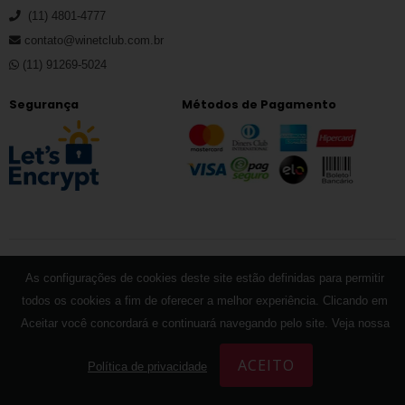
(11) 4801-4777
contato@winetclub.com.br
(11) 91269-5024
Segurança
Métodos de Pagamento
As configurações de cookies deste site estão definidas para permitir
CNPJ: 35.371.652/0001-17
todos os cookies a fim de oferecer a melhor experiência. Clicando em
Alameda Dos Maracatins 780 Andar 4 Conj
Aceitar você concordará e continuará navegando pelo site. Veja nossa
402 Sala 02
ACEITO
Política de privacidade