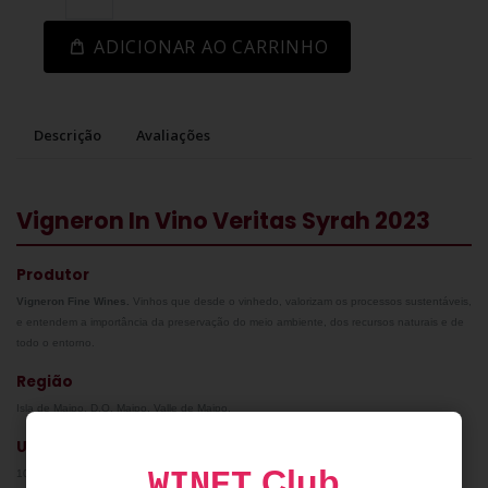
ADICIONAR AO CARRINHO
Descrição
Avaliações
Vigneron In Vino Veritas Syrah 2023
Produtor
Vigneron Fine Wines.
Vinhos que desde o vinhedo, valorizam os processos sustentáveis,
e entendem a importância da preservação do meio ambiente, dos recursos naturais e de
todo o entorno.
Região
Isla de Maipo. D.O. Maipo, Valle de Maipo.
Uvas
Club
WINET
100% Syrah.