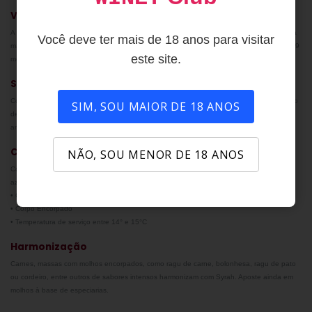
Vinificação
A colheita é feita de forma manual e as uvas foram 100% desengaçadas e submetidas a
Você deve ter mais de 18 anos para visitar
maceração a frio por 2-3 dias. A fermentação alcoólica foi espontânea e maturou de 7 a 9
este site.
meses em barricas francesas neutras e cubas de concreto.
Solo
Com solo de cascalhos e clima mediterrânico influenciado pelo Oceano Pacífico, a região
SIM, SOU MAIOR DE 18 ANOS
de Isla de Maipo com seu microclima único produz uvas de alta qualidade bem
amadurecidas, preservando uma ótima acidez.
Características
NÃO, SOU MENOR DE 18 ANOS
Cor violeta escuro. Aromas de frutas pretas e especiarias, além de toques de violeta e
azeitonas pretas. Taninos macios, com boa persistência na boca.
• Graduação alcoólica: 14%
• Corpo Encorpado
• Temperatura de serviço entre 14° e 15°C
Harmonização
Carnes, massas com molhos encorpados, como ragu de carne, bolonhesa, ragu de pato
ou cordeiro, entre outros de sabores intensos harmonizam com Syrah. Aposte ainda em
molhos à base de especiarias.